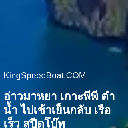
KingSpeedBoat.COM
อ่าวมาหยา เกาะพีพี ดำ
น้ำ ไปเช้าเย็นกลับ เรือ
เร็ว สปีดโบ๊ท