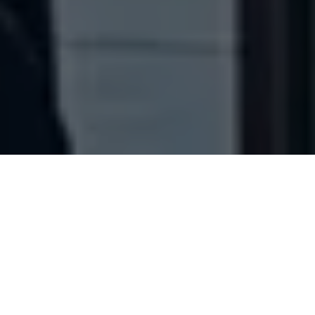
สนามบินภูเก็ต (HKT) ไป
เกาะพีพี - ท่าเรือรัษฎา
จองเรือไปเกาะพีพี จาก
ภูเก็ต
ไฟท์บินควรลงตามเวลาที่กำหนด ไม่