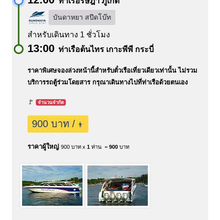
ท่าเรือรัษฎา ภูเก็ต
บันดาหยา สปีดโบ๊ท
สำหรับเดินทาง 1 ชั่วโมง
13:00
ท่าเรือต้นไทร เกาะพีพี กระบี่
ราคาพิเศษจองล่วงหน้านี้สำหรับตั๋วเรือเที่ยวเดียวเท่านั้น ไม่รวม
บริการรถตู้ร่วมโดยสาร กรุณาเดินทางไปที่ท่าเรือด้วยตนเอง
🚩
จำนวนจำกัด
900 บาท /
👨
ราคาผู้ใหญ่
900 บาท x
1
ท่าน =
900
บาท