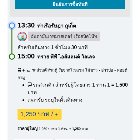
ยืนยันการซื้อทันที
13:30
ท่าเรือรัษฎา ภูเก็ต
อันดามันเวฟมาสเตอร์ เรือสปีดโบ๊ท
สำหรับเดินทาง 1 ชั่วโมง 30 นาที
15:00
ทราย พีพี ไอส์แลนด์ วิลเลจ
🚍 ➕ 🎫 รถส่วนตัว/รถตู้ รับจากโรงแรม ไม้ขาว - อ่าวปอ - พอยต์
ยามู
🚍 รถส่วนตัว สำหรับผู้โดยสาร 1 ท่าน
1 =
1,500
บาท
เวลารับ ระบุในตั๋วเดินทาง
1,250 บาท /
👨
ราคาผู้ใหญ่
1,250 บาท x
1
ท่าน =
1,250
บาท