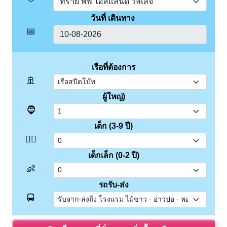
วันที่ เดินทาง
📅
เรือที่ต้องการ
🚢
ผู้ใหญ่)
🧔
เด็ก (3-9 ปี)
👱‍♂️
เด็กเล็ก (0-2 ปี)
👶
รถรับ-ส่ง
🚍