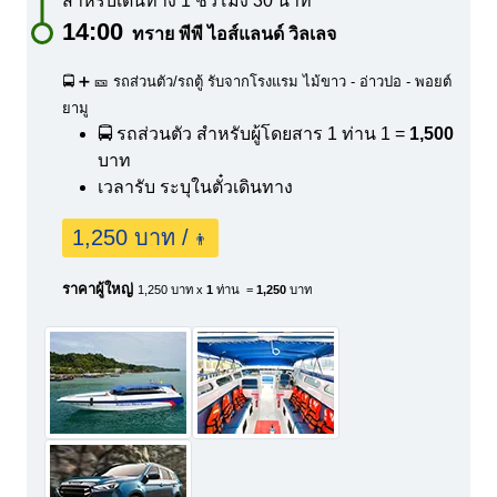
สำหรับเดินทาง 1 ชั่วโมง 30 นาที
14:00
ทราย พีพี ไอส์แลนด์ วิลเลจ
🚍 ➕ 🎫 รถส่วนตัว/รถตู้ รับจากโรงแรม ไม้ขาว - อ่าวปอ - พอยต์
ยามู
🚍 รถส่วนตัว สำหรับผู้โดยสาร 1 ท่าน
1 =
1,500
บาท
เวลารับ ระบุในตั๋วเดินทาง
1,250 บาท /
👨
ราคาผู้ใหญ่
1,250 บาท x
1
ท่าน =
1,250
บาท